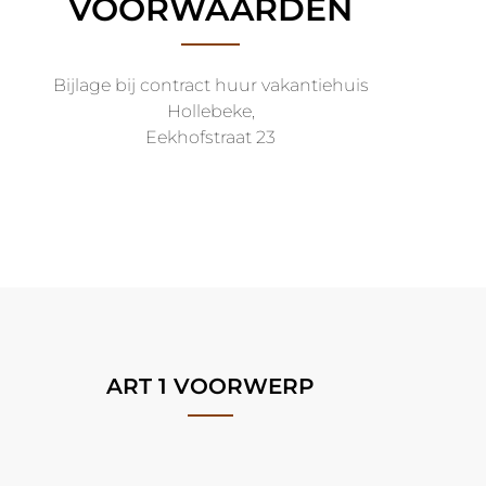
VOORWAARDEN
Bijlage bij contract huur vakantiehuis
Hollebeke,
Eekhofstraat 23
ART 1 VOORWERP