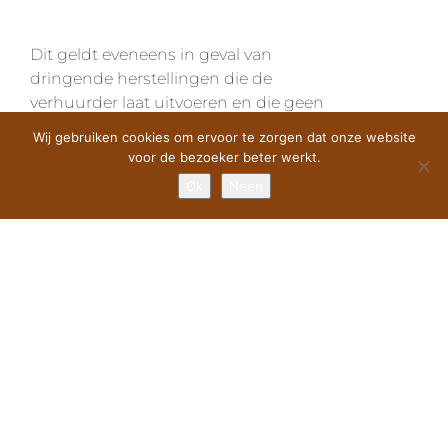
Dit geldt eveneens in geval van
dringende herstellingen die de
verhuurder laat uitvoeren en die geen
uitstel gedogen (art 1724 BW).
Wij gebruiken cookies om ervoor te zorgen dat onze website
voor de bezoeker beter werkt.
Ok
Neen
ART 9 WAARBORG
De huurder verbindt er zich toe om 2
weken voor de aanvang van de