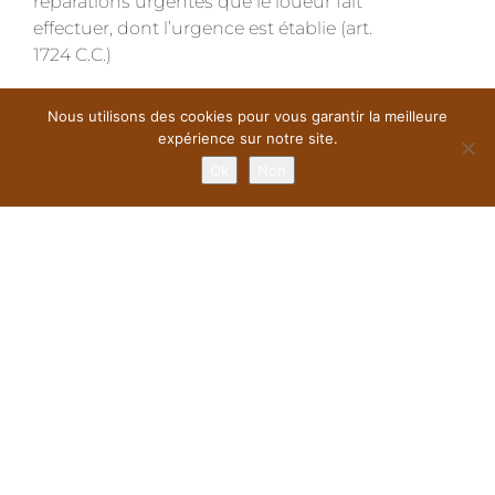
réparations urgentes que le loueur fait
effectuer, dont l’urgence est établie (art.
1724 C.C.)
Nous utilisons des cookies pour vous garantir la meilleure
expérience sur notre site.
Ok
Non
Art 9 Caution
Le locataire s’engage à payer, 2 semaines
avant le début de la période de location,
en guise de sûreté de ses obligations, le
montant convenu pour la caution, sur le
compte en banque du loueur Eracon sprl