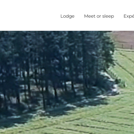
Lodge
Meet or sleep
Expé